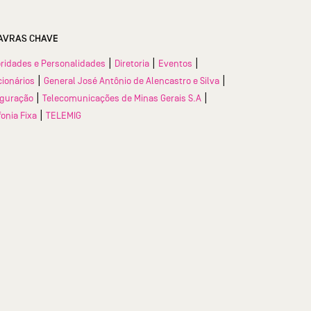
AVRAS CHAVE
|
|
|
ridades e Personalidades
Diretoria
Eventos
|
|
ionários
General José Antônio de Alencastro e Silva
|
|
uguração
Telecomunicações de Minas Gerais S.A
|
fonia Fixa
TELEMIG