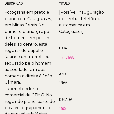
DESCRIÇÃO
TÍTULO
Fotografia em preto e
[Possível inauguração
branco em Cataguases,
de central telefônica
em Minas Gerais. No
automática em
primeiro plano, grupo
Cataguases]
de homens em pé. Um
deles, ao centro, está
DATA
segurando papel e
falando em microfone
__/__/1965
segurado pelo homem
ao seu lado. Um dos
ANO
homens à direita é João
Câmara,
1965
superintendente
comercial da CTMG. No
DÉCADA
segundo plano, parte de
possível equipamento
1960