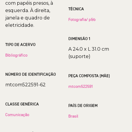
com papéis presos, à
TÉCNICA
esquerda. À direita,
janela e quadro de
Fotografia/ p&b
eletricidade.
DIMENSÃO 1
TIPO DE ACERVO
A 24.0 x L 31.0 cm
Bibliográfico
(suporte)
NÚMERO DE IDENTIFICAÇÃO
PEÇA COMPOSTA (MÃE)
mtcom522591-62
mtcom522591
CLASSE GENÉRICA
PAÍS DE ORIGEM
Comunicação
Brasil