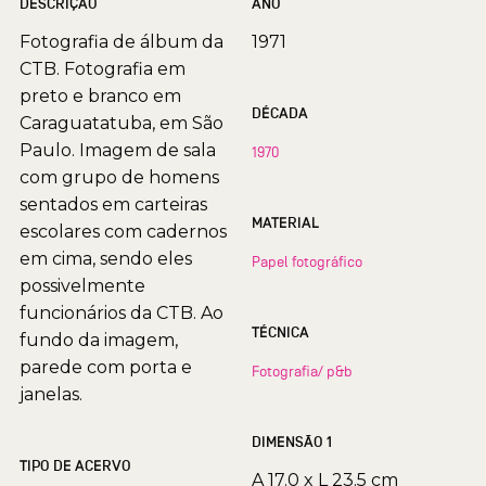
DESCRIÇÃO
ANO
Fotografia de álbum da
1971
CTB. Fotografia em
preto e branco em
DÉCADA
Caraguatatuba, em São
Paulo. Imagem de sala
1970
com grupo de homens
sentados em carteiras
MATERIAL
escolares com cadernos
em cima, sendo eles
Papel fotográfico
possivelmente
funcionários da CTB. Ao
TÉCNICA
fundo da imagem,
parede com porta e
Fotografia/ p&b
janelas.
DIMENSÃO 1
TIPO DE ACERVO
A 17.0 x L 23.5 cm