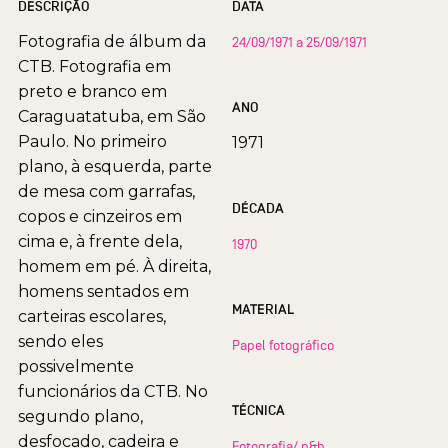
DESCRIÇÃO
DATA
Fotografia de álbum da
24/09/1971 a 25/09/1971
CTB. Fotografia em
preto e branco em
ANO
Caraguatatuba, em São
Paulo. No primeiro
1971
plano, à esquerda, parte
de mesa com garrafas,
DÉCADA
copos e cinzeiros em
cima e, à frente dela,
1970
homem em pé. À direita,
homens sentados em
MATERIAL
carteiras escolares,
sendo eles
Papel fotográfico
possivelmente
funcionários da CTB. No
TÉCNICA
segundo plano,
desfocado, cadeira e
Fotografia/ p&b