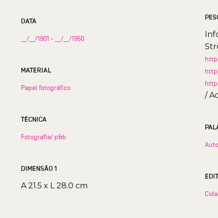
PES
DATA
Inf
__/__/1901 - __/__/1950
Str
htt
MATERIAL
http
http
Papel fotográfico
/ A
TÉCNICA
PAL
Fotografia/ p&b
Auto
DIMENSÃO 1
EDI
A 21.5 x L 28.0 cm
Cid