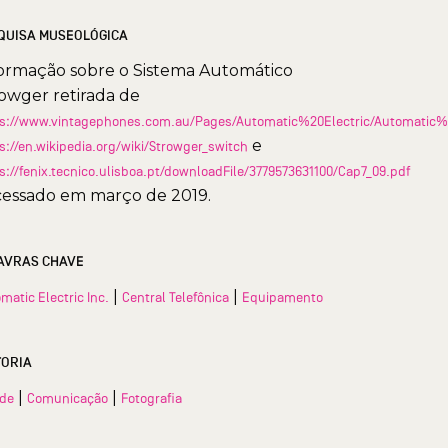
QUISA MUSEOLÓGICA
ormação sobre o Sistema Automático
owger retirada de
ps://www.vintagephones.com.au/Pages/Automatic%20Electric/Automatic%
e
s://en.wikipedia.org/wiki/Strowger_switch
s://fenix.tecnico.ulisboa.pt/downloadFile/3779573631100/Cap7_09.pdf
cessado em março de 2019.
AVRAS CHAVE
|
|
matic Electric Inc.
Central Telefônica
Equipamento
TORIA
|
|
ade
Comunicação
Fotografia