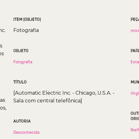
ITEM (OBJETO)
PEÇ
nc.
Fotografia
mtc
s
OBJETO
PAÍ
os
Fotografia
Esta
TÍTULO
[Automatic Electric Inc. - Chicago, U.S.A. -
Virg
ças
Sala com central telefônica]
os,
OUT
ORI
AUTORIA
Norf
Desconhecida