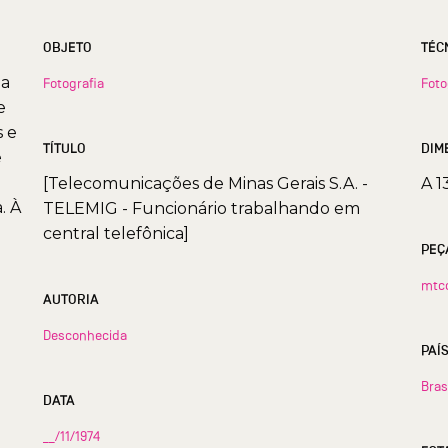
OBJETO
TÉC
ia
Fotografia
Foto
e
s e
TÍTULO
DIM
e
[Telecomunicações de Minas Gerais S.A. -
A 1
. À
TELEMIG - Funcionário trabalhando em
central telefônica]
PEÇ
mtc
AUTORIA
Desconhecida
PAÍ
Bras
DATA
__/11/1974