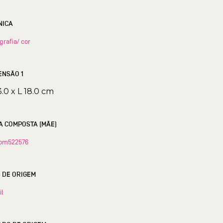
NICA
grafia/ cor
ENSÃO 1
3.0 x L 18.0 cm
A COMPOSTA (MÃE)
om522576
S DE ORIGEM
il