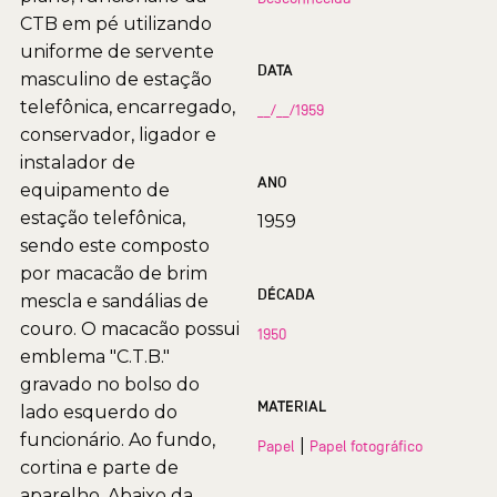
CTB em pé utilizando
uniforme de servente
DATA
masculino de estação
telefônica, encarregado,
__/__/1959
conservador, ligador e
instalador de
ANO
equipamento de
estação telefônica,
1959
sendo este composto
por macacão de brim
DÉCADA
mescla e sandálias de
couro. O macacão possui
1950
emblema "C.T.B."
gravado no bolso do
MATERIAL
lado esquerdo do
funcionário. Ao fundo,
|
Papel
Papel fotográfico
cortina e parte de
aparelho. Abaixo da