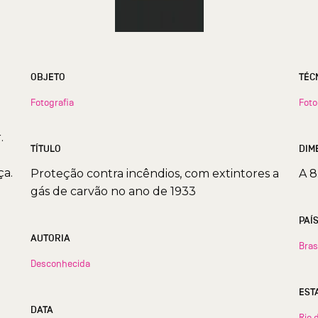
OBJETO
TÉC
Fotografia
Foto
.
TÍTULO
DIM
ça.
Proteção contra incêndios, com extintores a
A 8
gás de carvão no ano de 1933
PAÍ
AUTORIA
Bras
Desconhecida
DATA
Rio 