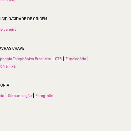
MUNICÍPIO/CIDADE DE ORIGEM
de Janeiro
AVRAS CHAVE
|
|
|
anhia Telephônica Brasileira
CTB
Funcionário
fonia Fixa
TORIA
|
|
ade
Comunicação
Fotografia