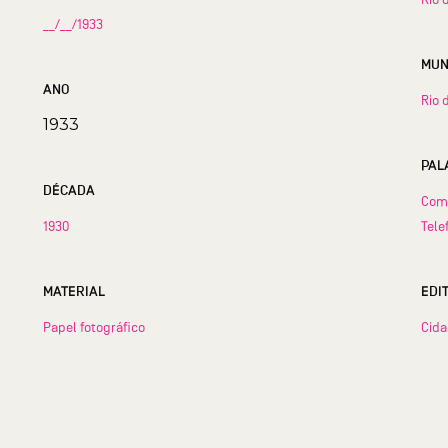
__/__/1933
ANO
Rio 
1933
PAL
DÉCADA
Comp
1930
Tele
MATERIAL
EDI
Papel fotográfico
Cid