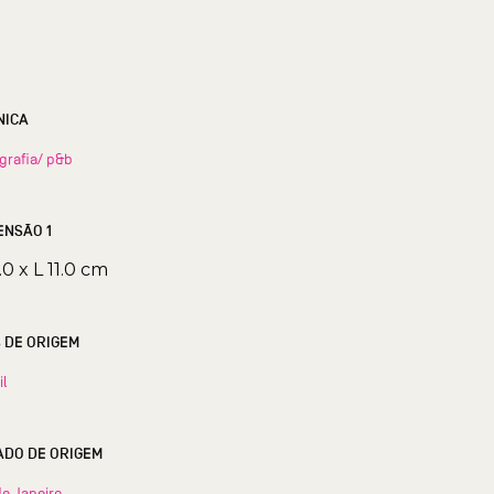
NICA
grafia/ p&b
ENSÃO 1
.0 x L 11.0 cm
S DE ORIGEM
il
ESTADO DE ORIGEM
de Janeiro