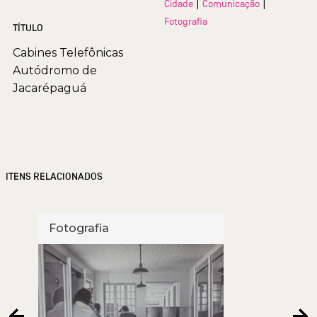
|
|
Cidade
Comunicação
Fotografia
TÍTULO
Cabines Telefônicas
Autódromo de
Jacarépaguá
ITENS RELACIONADOS
Fotografia
Foto