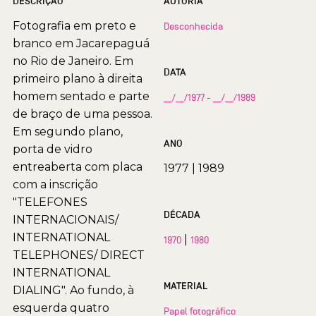
DESCRIÇÃO
AUTORIA
Fotografia em preto e
Desconhecida
branco em Jacarepaguá
no Rio de Janeiro. Em
DATA
primeiro plano à direita
homem sentado e parte
__/__/1977 - __/__/1989
de braço de uma pessoa.
Em segundo plano,
ANO
porta de vidro
entreaberta com placa
1977
|
1989
com a inscrição
"TELEFONES
DÉCADA
INTERNACIONAIS/
INTERNATIONAL
|
1970
1980
TELEPHONES/ DIRECT
INTERNATIONAL
MATERIAL
DIALING". Ao fundo, à
esquerda quatro
Papel fotográfico