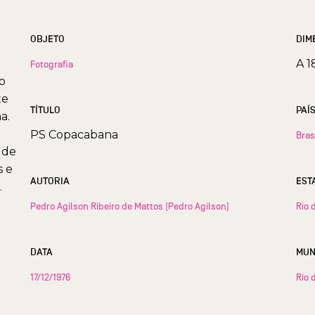
OBJETO
DIM
A 1
Fotografia
o
te
TÍTULO
PAÍ
a.
PS Copacabana
Bras
 de
s e
AUTORIA
.
Pedro Agilson Ribeiro de Mattos (Pedro Agilson)
Rio 
DATA
17/12/1976
Rio 