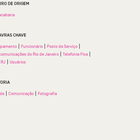
BAIRRO DE ORIGEM
acabana
AVRAS CHAVE
|
|
|
ipamento
Funcionário
Posto de Serviço
|
|
comunicações do Rio de Janeiro
Telefonia Fixa
|
ERJ
Usuários
TORIA
|
|
ade
Comunicação
Fotografia