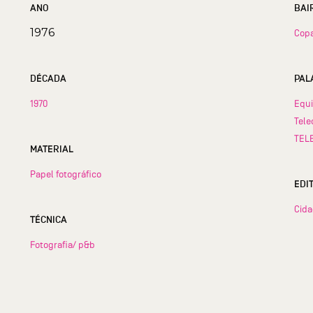
ANO
1976
Cop
DÉCADA
PAL
1970
Equ
Tele
TEL
MATERIAL
Papel fotográfico
EDI
Cid
TÉCNICA
Fotografia/ p&b