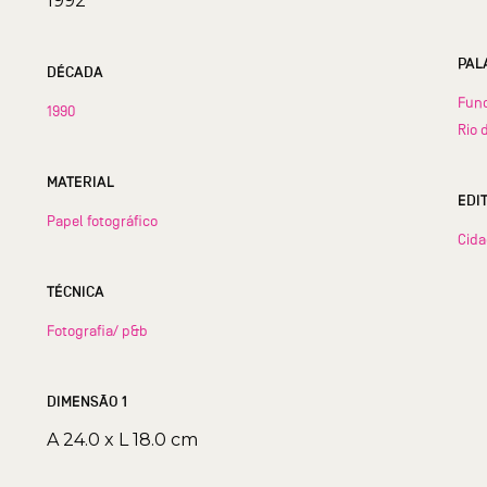
1992
PAL
DÉCADA
Func
1990
Rio 
MATERIAL
EDI
Papel fotográfico
Cid
TÉCNICA
Fotografia/ p&b
DIMENSÃO 1
A 24.0 x L 18.0 cm