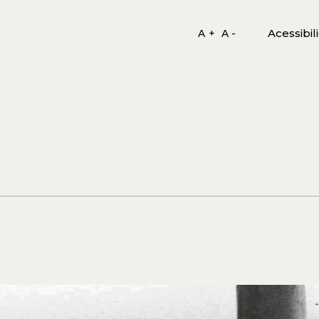
Acessibil
A +
A -