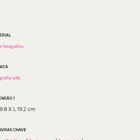
ERIAL
l fotográfico
NICA
grafia/ p&b
ENSÃO 1
8.8 X L 19.2 cm
AVRAS CHAVE