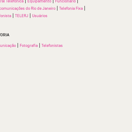
|
|
|
ral Telefônica
Equipamento
Funcionário
|
|
comunicações do Rio de Janeiro
Telefonia Fixa
|
|
fonista
TELERJ
Usuários
TORIA
|
|
unicação
Fotografia
Telefonistas