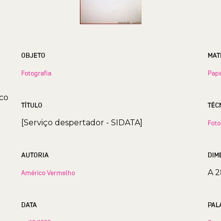
OBJETO
MAT
Fotografia
Pape
ico
TÍTULO
TÉC
[Serviço despertador - SIDATA]
Foto
AUTORIA
DIM
A 2
Américo Vermelho
DATA
PAL