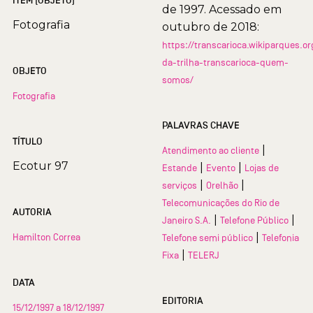
ITEM (OBJETO)
de 1997. Acessado em
Fotografia
outubro de 2018:
https://transcarioca.wikiparques.o
da-trilha-transcarioca-quem-
OBJETO
somos/
Fotografia
PALAVRAS CHAVE
TÍTULO
|
Atendimento ao cliente
Ecotur 97
|
|
Estande
Evento
Lojas de
|
|
serviços
Orelhão
Telecomunicações do Rio de
AUTORIA
|
|
Janeiro S.A.
Telefone Público
|
Hamilton Correa
Telefone semi público
Telefonia
|
Fixa
TELERJ
DATA
EDITORIA
15/12/1997 a 18/12/1997