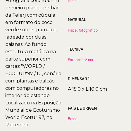
Fotografia colorida. Em
1990
primeiro plano, orelhão
da Telerj com cúpula
MATERIAL
em formato do coco
verde sobre gramado,
Papel fotográfico
ladeado por duas
baianas. Ao fundo,
TÉCNICA
estrutura metálica na
parte superior com
Fotografia/ cor
cartaz "WORLD /
ECOTUR'97 / D", cenário
DIMENSÃO 1
com plantas e balcão
com computadores no
A 15.0 x L 10.0 cm
interior do estande.
Localizado na Exposição
PAÍS DE ORIGEM
Mundial de Ecoturismo 
World Ecotur 97, no
Brasil
Riocentro.