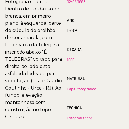
Fotografia colorida.
02/02/1998
Dentro de borda na cor
branca, em primeiro
ANO
plano, à esquerda, parte
de cúpula de orelhão
1998
de cor amarela, com
logomarca da Telerj e a
DÉCADA
inscrição abaixo "É
TELEBRAS" voltado para
1990
direita; ao lado pista
asfaltada ladeada por
MATERIAL
vegetação (Pista Claudio
Coutinho - Urca - RJ). Ao
Papel fotográfico
fundo, elevação
montanhosa com
TÉCNICA
construção no topo.
Céu azul.
Fotografia/ cor