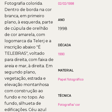
Fotografia colorida.
02/02/1998
Dentro de borda na cor
branca, em primeiro
ANO
plano, à esquerda, parte
de cúpula de orelhão
1998
de cor amarela, com
logomarca da Telerj e a
DÉCADA
inscrição abaixo "É
TELEBRAS", voltado
1990
para direita, com faixa de
areia e mar, à direita. Em
MATERIAL
segundo plano,
vegetação, estrada e
Papel fotográfico
elevação montanhosa
com construção ao
TÉCNICA
fundo e no topo. Ao
fundo, silhueta de
Fotografia/ cor
edificações. Céu azul