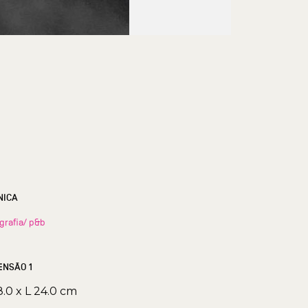
NICA
grafia/ p&b
ENSÃO 1
8.0 x L 24.0 cm