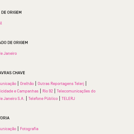
S DE ORIGEM
il
ESTADO DE ORIGEM
de Janeiro
AVRAS CHAVE
|
|
|
unicação
Orelhão
Outras Reportagens Telerj
|
|
licidade e Campanhas
Rio 92
Telecomunicações do
|
|
de Janeiro S.A.
Telefone Público
TELERJ
TORIA
|
unicação
Fotografia