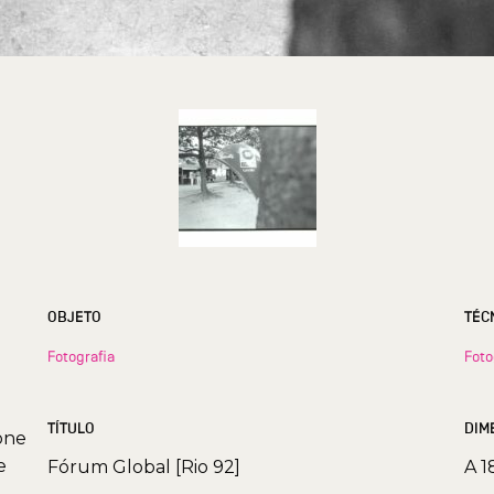
OBJETO
TÉC
Fotografia
Foto
TÍTULO
DIM
one
e
Fórum Global [Rio 92]
A 1