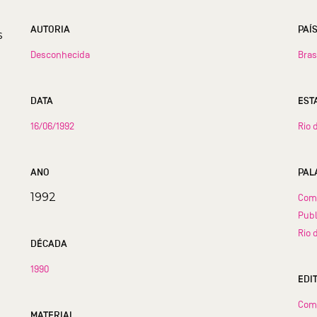
AUTORIA
PAÍ
s
Desconhecida
Bras
DATA
16/06/1992
Rio 
ANO
PAL
1992
Com
Pub
Rio 
DÉCADA
1990
EDI
Com
MATERIAL