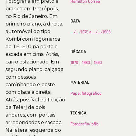
Fotografia em preto e
Hamilton Correa
branco em Petrópolis,
no Rio de Janeiro. Em
DATA
primeiro plano, à direita,
automóvel do tipo
__/__/1975 a __/__/1998
Kombi com logomarca
da TELERJ na porta e
DÉCADA
escada em cima. Atrás,
carro estacionado. Em
|
|
1970
1980
1990
segundo plano, calçada
com pessoas
MATERIAL
caminhando e poste
com placa à direita.
Papel fotográfico
Atrás, possível edificação
da Telerj de dois
TÉCNICA
andares, com portais
arredondados e sacada.
Fotografia/ p&b
Na lateral esquerda do