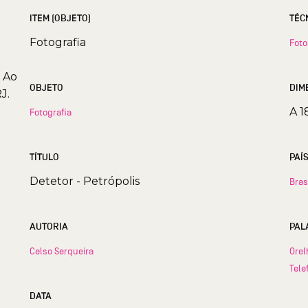
ITEM (OBJETO)
TÉC
Fotografia
Foto
. Ao
OBJETO
DIM
J.
A 1
Fotografia
TÍTULO
PAÍ
Detetor - Petrópolis
Bras
AUTORIA
PAL
Celso Serqueira
Orel
Tele
DATA