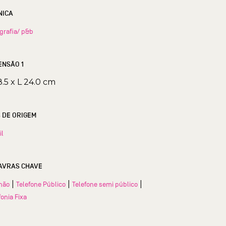
NICA
grafia/ p&b
ENSÃO 1
8.5 x L 24.0 cm
S DE ORIGEM
il
AVRAS CHAVE
|
|
|
hão
Telefone Público
Telefone semi público
fonia Fixa