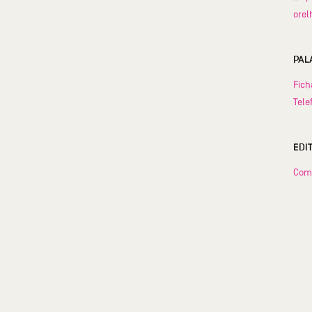
orel
PAL
Fich
Tele
EDI
Com