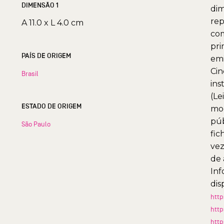
DIMENSÃO 1
dim
rep
A 11.0 x L 4.0 cm
com
pri
PAÍS DE ORIGEM
emi
Cin
Brasil
ins
(Le
ESTADO DE ORIGEM
mod
púb
São Paulo
fic
vez
de 
Inf
dis
http
http
http