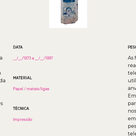
DATA
PES
ra
As 
__/__/1973 a __/__/1997
rea
m
tel
MATERIAL
 da
uti
anv
Papel / metais/ligas
Em 
es
par
TÉCNICA
nos
emp
Impressão
pes
tel