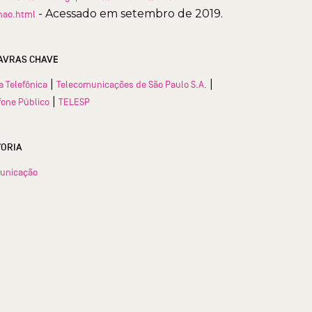
- Acessado em setembro de 2019.
hao.html
AVRAS CHAVE
|
|
a Telefônica
Telecomunicações de São Paulo S.A.
|
fone Público
TELESP
TORIA
unicação