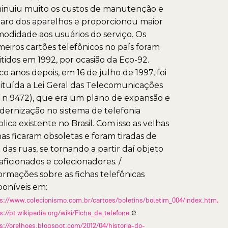
inuiu muito os custos de manutenção e
aro dos aparelhos e proporcionou maior
odidade aos usuários do serviço. Os
meiros cartões telefônicos no país foram
tidos em 1992, por ocasião da Eco-92.
co anos depois, em 16 de julho de 1997, foi
tituída a Lei Geral das Telecomunicações
i n 9472), que era um plano de expansão e
ernização no sistema de telefonia
lica existente no Brasil. Com isso as velhas
has ficaram obsoletas e foram tiradas de
 das ruas, se tornando a partir daí objeto
aficionados e colecionadores. /
ormações sobre as fichas telefônicas
poníveis em:
s://www.colecionismo.com.br/cartoes/boletins/boletim_004/index.htm,
e
s://pt.wikipedia.org/wiki/Ficha_de_telefone
s://orelhoes.blogspot.com/2012/04/historia-do-