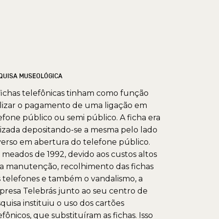
QUISA MUSEOLÓGICA
fichas telefônicas tinham como função
lizar o pagamento de uma ligação em
efone público ou semi público. A ficha era
lizada depositando-se a mesma pelo lado
erso em abertura do telefone público.
meados de 1992, devido aos custos altos
a manutenção, recolhimento das fichas
 telefones e também o vandalismo, a
resa Telebrás junto ao seu centro de
quisa instituiu o uso dos cartões
efônicos, que substituíram as fichas. Isso