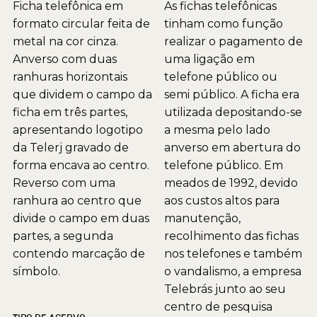
Ficha telefônica em
As fichas telefônicas
formato circular feita de
tinham como função
metal na cor cinza.
realizar o pagamento de
Anverso com duas
uma ligação em
ranhuras horizontais
telefone público ou
que dividem o campo da
semi público. A ficha era
ficha em três partes,
utilizada depositando-se
apresentando logotipo
a mesma pelo lado
da Telerj gravado de
anverso em abertura do
forma encava ao centro.
telefone público. Em
Reverso com uma
meados de 1992, devido
ranhura ao centro que
aos custos altos para
divide o campo em duas
manutenção,
partes, a segunda
recolhimento das fichas
contendo marcação de
nos telefones e também
símbolo.
o vandalismo, a empresa
Telebrás junto ao seu
centro de pesquisa