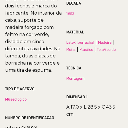
DÉCADA
dois fechos e marca do
fabricante. No interior da
1960
caixa, suporte de
madeira forçado com
MATERIAL
feltro na cor verde,
dividido em cinco
|
|
Látex (borracha)
Madeira
diferentes cavidades. Na
|
|
Metal
Plástico
Tela/tecido
tampa, duas placas de
borracha na cor verde e
TÉCNICA
uma tira de espuma.
Montagem
TIPO DE ACERVO
DIMENSÃO 1
Museológico
A 17.0 x L 28.5 x C 43.5
cm
NÚMERO DE IDENTIFICAÇÃO
mtcom016974