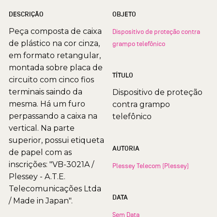
DESCRIÇÃO
OBJETO
Peça composta de caixa
Dispositivo de proteção contra
de plástico na cor cinza,
grampo telefônico
em formato retangular,
montada sobre placa de
TÍTULO
circuito com cinco fios
terminais saindo da
Dispositivo de proteção
mesma. Há um furo
contra grampo
perpassando a caixa na
telefônico
vertical. Na parte
superior, possui etiqueta
AUTORIA
de papel com as
inscrições: "VB-3021A /
Plessey Telecom (Plessey)
Plessey - A.T.E.
Telecomunicações Ltda
DATA
/ Made in Japan".
Sem Data