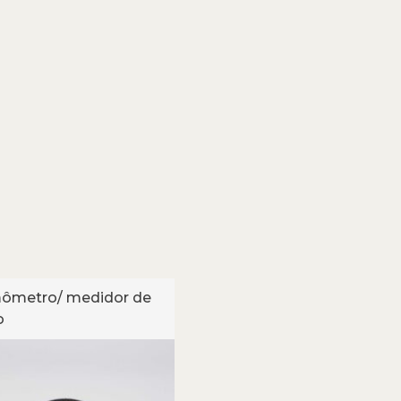
ômetro/ medidor de
Dinamômetro/ medido
o
tensão