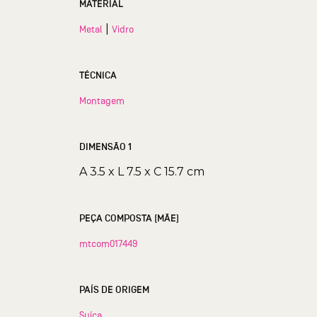
MATERIAL
|
Metal
Vidro
TÉCNICA
Montagem
DIMENSÃO 1
A 3.5 x L 7.5 x C 15.7 cm
PEÇA COMPOSTA (MÃE)
mtcom017449
PAÍS DE ORIGEM
Suíça