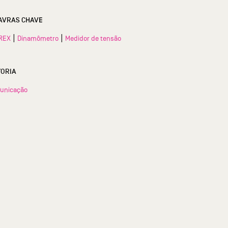
AVRAS CHAVE
|
|
REX
Dinamômetro
Medidor de tensão
TORIA
unicação