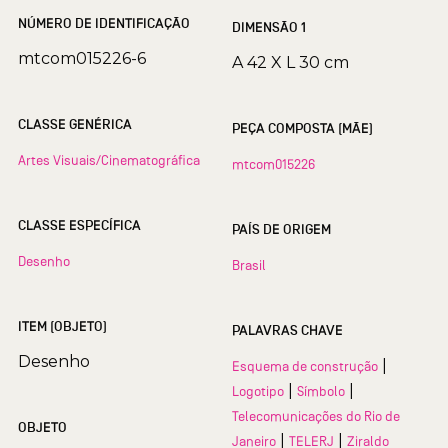
NÚMERO DE IDENTIFICAÇÃO
DIMENSÃO 1
mtcom015226-6
A 42 X L 30 cm
CLASSE GENÉRICA
PEÇA COMPOSTA (MÃE)
Artes Visuais/Cinematográfica
mtcom015226
CLASSE ESPECÍFICA
PAÍS DE ORIGEM
Desenho
Brasil
ITEM (OBJETO)
PALAVRAS CHAVE
Desenho
|
Esquema de construção
|
|
Logotipo
Símbolo
Telecomunicações do Rio de
OBJETO
|
|
Janeiro
TELERJ
Ziraldo