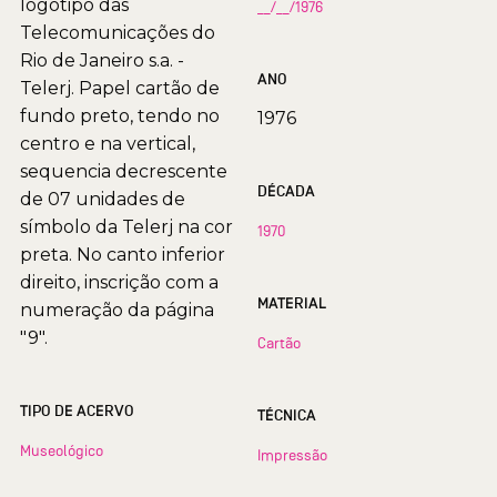
logotipo das
__/__/1976
Telecomunicações do
Rio de Janeiro s.a. -
ANO
Telerj. Papel cartão de
fundo preto, tendo no
1976
centro e na vertical,
sequencia decrescente
DÉCADA
de 07 unidades de
símbolo da Telerj na cor
1970
preta. No canto inferior
direito, inscrição com a
MATERIAL
numeração da página
"9".
Cartão
TIPO DE ACERVO
TÉCNICA
Museológico
Impressão