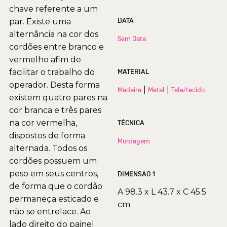
chave referente a um
DATA
par. Existe uma
alternância na cor dos
Sem Data
cordões entre branco e
vermelho afim de
facilitar o trabalho do
MATERIAL
operador. Desta forma
|
|
Madeira
Metal
Tela/tecido
existem quatro pares na
cor branca e três pares
na cor vermelha,
TÉCNICA
dispostos de forma
Montagem
alternada. Todos os
cordões possuem um
peso em seus centros,
DIMENSÃO 1
de forma que o cordão
A 98.3 x L 43.7 x C 45.5
permaneça esticado e
cm
não se entrelace. Ao
lado direito do painel