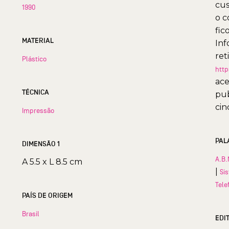
cus
1990
o c
fic
MATERIAL
Inf
ret
Plástico
http
ace
TÉCNICA
pub
cin
Impressão
PAL
DIMENSÃO 1
A.B.
A 5.5 x L 8.5 cm
|
Si
Tele
PAÍS DE ORIGEM
Brasil
EDI