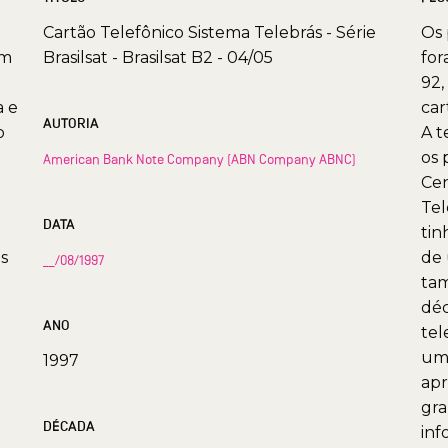
Cartão Telefônico Sistema Telebrás - Série
Os 
om
Brasilsat - Brasilsat B2 - 04/05
for
92,
a e
car
AUTORIA
o
A t
os 
American Bank Note Company (ABN Company ABNC)
Cen
Tel
DATA
tin
s
de 
__/08/1997
tam
déc
ANO
tel
uma
1997
apr
gra
DÉCADA
inf