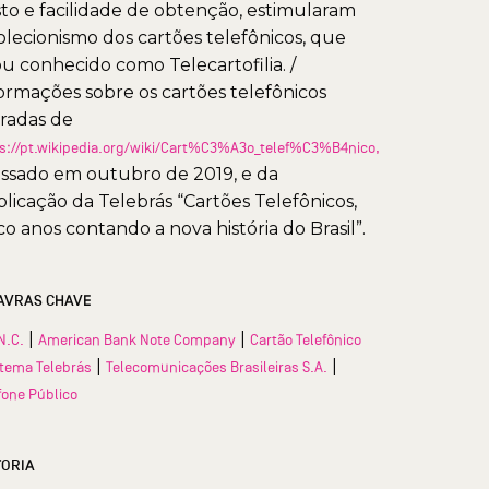
to e facilidade de obtenção, estimularam
olecionismo dos cartões telefônicos, que
ou conhecido como Telecartofilia. /
ormações sobre os cartões telefônicos
iradas de
s://pt.wikipedia.org/wiki/Cart%C3%A3o_telef%C3%B4nico,
ssado em outubro de 2019, e da
licação da Telebrás “Cartões Telefônicos,
co anos contando a nova história do Brasil”.
AVRAS CHAVE
|
|
N.C.
American Bank Note Company
Cartão Telefônico
|
|
stema Telebrás
Telecomunicações Brasileiras S.A.
fone Público
TORIA