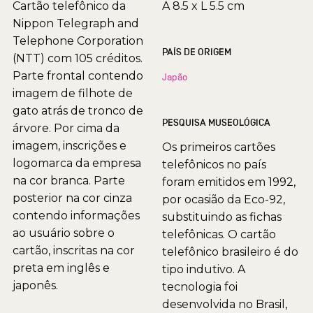
Cartão telefônico da
A 8.5 x L 5.5 cm
Nippon Telegraph and
Telephone Corporation
PAÍS DE ORIGEM
(NTT) com 105 créditos.
Parte frontal contendo
Japão
imagem de filhote de
gato atrás de tronco de
PESQUISA MUSEOLÓGICA
árvore. Por cima da
imagem, inscrições e
Os primeiros cartões
logomarca da empresa
telefônicos no país
na cor branca. Parte
foram emitidos em 1992,
posterior na cor cinza
por ocasião da Eco-92,
contendo informações
substituindo as fichas
ao usuário sobre o
telefônicas. O cartão
cartão, inscritas na cor
telefônico brasileiro é do
preta em inglês e
tipo indutivo. A
japonês.
tecnologia foi
desenvolvida no Brasil,