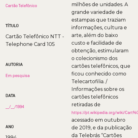
milhões de unidades. A
Cartão Telefônico
grande variedade de
estampas que traziam
TÍTULO
informações, cultura e
arte, além do baixo
Cartão Telefônico NTT -
custo e facilidade de
Telephone Card 105
obtenção, estimularam
o colecionismo dos
AUTORIA
cartões telefônicos, que
ficou conhecido como
Em pesquisa
Telecartofilia. /
Informações sobre os
DATA
cartões telefônicos
retiradas de
__/__/1994
https://pt.wikipedia.org/wiki/Car
acessado em outubro
ANO
de 2019, e da publicação
da Telebrás “Cartões
1994