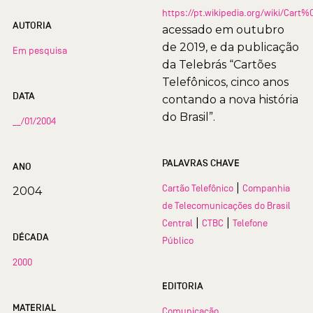
https://pt.wikipedia.org/wiki/Car
AUTORIA
acessado em outubro
de 2019, e da publicação
Em pesquisa
da Telebrás “Cartões
Telefônicos, cinco anos
DATA
contando a nova história
do Brasil”.
__/01/2004
PALAVRAS CHAVE
ANO
|
Cartão Telefônico
Companhia
2004
de Telecomunicações do Brasil
|
|
Central
CTBC
Telefone
DÉCADA
Público
2000
EDITORIA
MATERIAL
Comunicação