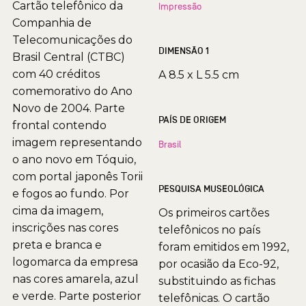
Cartão telefônico da
Impressão
Companhia de
Telecomunicações do
DIMENSÃO 1
Brasil Central (CTBC)
com 40 créditos
A 8.5 x L 5.5 cm
comemorativo do Ano
Novo de 2004. Parte
PAÍS DE ORIGEM
frontal contendo
imagem representando
Brasil
o ano novo em Tóquio,
com portal japonês Torii
PESQUISA MUSEOLÓGICA
e fogos ao fundo. Por
cima da imagem,
Os primeiros cartões
inscrições nas cores
telefônicos no país
preta e branca e
foram emitidos em 1992,
logomarca da empresa
por ocasião da Eco-92,
nas cores amarela, azul
substituindo as fichas
e verde. Parte posterior
telefônicas. O cartão