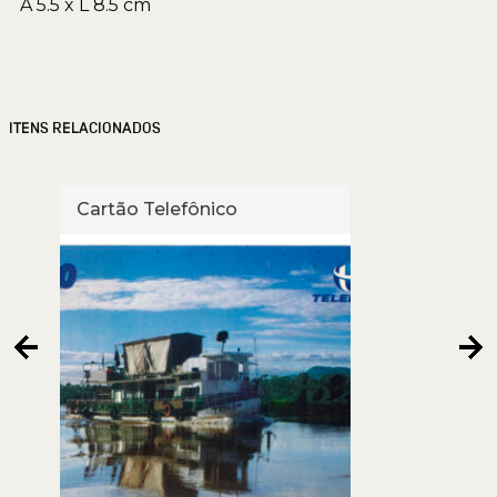
A 5.5 x L 8.5 cm
ITENS RELACIONADOS
Cartão Telefônico
Cart