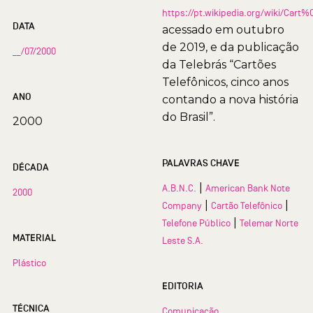
https://pt.wikipedia.org/wiki/Car
DATA
acessado em outubro
de 2019, e da publicação
__/07/2000
da Telebrás “Cartões
Telefônicos, cinco anos
ANO
contando a nova história
do Brasil”.
2000
PALAVRAS CHAVE
DÉCADA
|
A.B.N.C.
American Bank Note
2000
|
|
Company
Cartão Telefônico
|
Telefone Público
Telemar Norte
MATERIAL
Leste S.A.
Plástico
EDITORIA
TÉCNICA
Comunicação