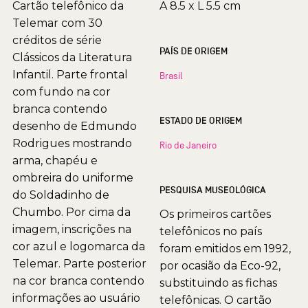
Cartão telefônico da
A 8.5 x L 5.5 cm
Telemar com 30
créditos de série
PAÍS DE ORIGEM
Clássicos da Literatura
Infantil. Parte frontal
Brasil
com fundo na cor
branca contendo
ESTADO DE ORIGEM
desenho de Edmundo
Rodrigues mostrando
Rio de Janeiro
arma, chapéu e
ombreira do uniforme
PESQUISA MUSEOLÓGICA
do Soldadinho de
Chumbo. Por cima da
Os primeiros cartões
imagem, inscrições na
telefônicos no país
cor azul e logomarca da
foram emitidos em 1992,
Telemar. Parte posterior
por ocasião da Eco-92,
na cor branca contendo
substituindo as fichas
informações ao usuário
telefônicas. O cartão