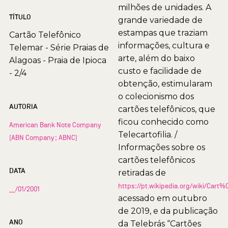
milhões de unidades. A
TÍTULO
grande variedade de
estampas que traziam
Cartão Telefônico
informações, cultura e
Telemar - Série Praias de
arte, além do baixo
Alagoas - Praia de Ipioca
custo e facilidade de
- 2/4
obtenção, estimularam
o colecionismo dos
AUTORIA
cartões telefônicos, que
ficou conhecido como
American Bank Note Company
Telecartofilia. /
(ABN Company; ABNC)
Informações sobre os
cartões telefônicos
DATA
retiradas de
https://pt.wikipedia.org/wiki/Car
__/01/2001
acessado em outubro
de 2019, e da publicação
ANO
da Telebrás “Cartões