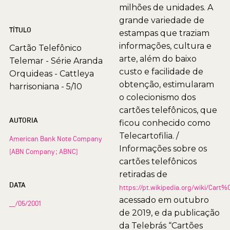
milhões de unidades. A
grande variedade de
TÍTULO
estampas que traziam
informações, cultura e
Cartão Telefônico
arte, além do baixo
Telemar - Série Aranda
custo e facilidade de
Orquideas - Cattleya
obtenção, estimularam
harrisoniana - 5/10
o colecionismo dos
cartões telefônicos, que
AUTORIA
ficou conhecido como
Telecartofilia. /
American Bank Note Company
Informações sobre os
(ABN Company; ABNC)
cartões telefônicos
retiradas de
DATA
https://pt.wikipedia.org/wiki/Car
acessado em outubro
__/05/2001
de 2019, e da publicação
da Telebrás “Cartões