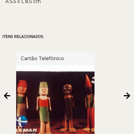
A 5.5 x L 8.5 cm
ITENS RELACIONADOS
Cartão Telefônico
Cart