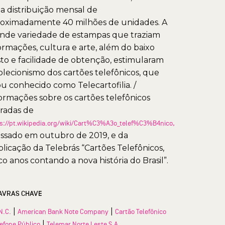
 distribuição mensal de
oximadamente 40 milhões de unidades. A
nde variedade de estampas que traziam
ormações, cultura e arte, além do baixo
to e facilidade de obtenção, estimularam
olecionismo dos cartões telefônicos, que
ou conhecido como Telecartofilia. /
ormações sobre os cartões telefônicos
iradas de
s://pt.wikipedia.org/wiki/Cart%C3%A3o_telef%C3%B4nico,
ssado em outubro de 2019, e da
licação da Telebrás “Cartões Telefônicos,
co anos contando a nova história do Brasil”.
AVRAS CHAVE
|
|
N.C.
American Bank Note Company
Cartão Telefônico
|
lefone Público
Telemar Norte Leste S.A.