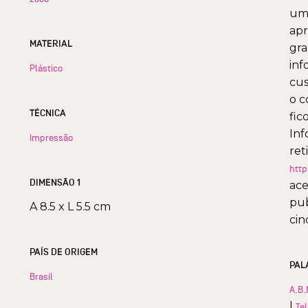
uma
apr
MATERIAL
gra
inf
Plástico
cus
o c
TÉCNICA
fic
Inf
Impressão
ret
http
DIMENSÃO 1
ace
pub
A 8.5 x L 5.5 cm
cin
PAÍS DE ORIGEM
PAL
Brasil
A.B.
|
Te