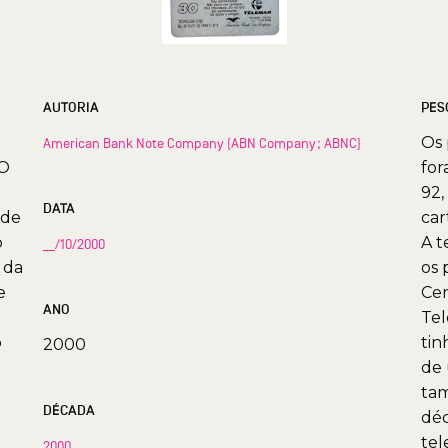
AUTORIA
PES
Os 
American Bank Note Company (ABN Company; ABNC)
"O
for
92,
DATA
 de
car
o
A t
__/10/2000
 da
os 
e
Cen
ANO
Tel
o
tin
2000
de 
tam
DÉCADA
déc
tel
2000