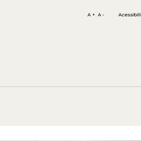
Acessibil
A +
A -