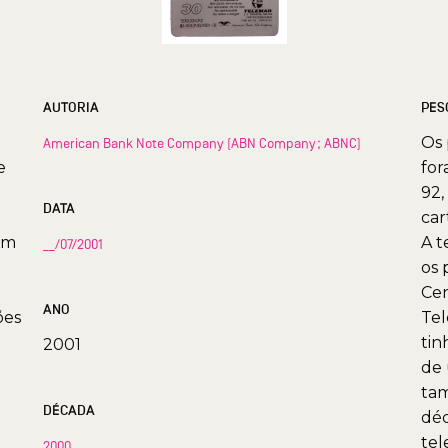
AUTORIA
PES
Os 
American Bank Note Company (ABN Company; ABNC)
e
for
92,
DATA
car
em
A t
__/07/2001
a
os 
Cen
ANO
ões
Tel
tin
2001
de 
tam
DÉCADA
déc
tel
2000