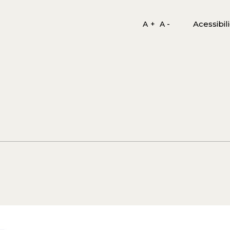
Acessibil
A +
A -