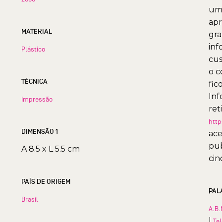
uma
apr
MATERIAL
gra
inf
Plástico
cus
o c
TÉCNICA
fic
Inf
Impressão
ret
http
DIMENSÃO 1
ace
pub
A 8.5 x L 5.5 cm
cin
PAÍS DE ORIGEM
PAL
Brasil
A.B.
|
Te