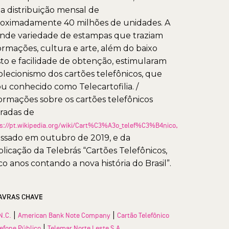
 distribuição mensal de
oximadamente 40 milhões de unidades. A
nde variedade de estampas que traziam
ormações, cultura e arte, além do baixo
to e facilidade de obtenção, estimularam
olecionismo dos cartões telefônicos, que
ou conhecido como Telecartofilia. /
ormações sobre os cartões telefônicos
iradas de
s://pt.wikipedia.org/wiki/Cart%C3%A3o_telef%C3%B4nico,
ssado em outubro de 2019, e da
licação da Telebrás “Cartões Telefônicos,
co anos contando a nova história do Brasil”.
AVRAS CHAVE
|
|
N.C.
American Bank Note Company
Cartão Telefônico
|
lefone Público
Telemar Norte Leste S.A.