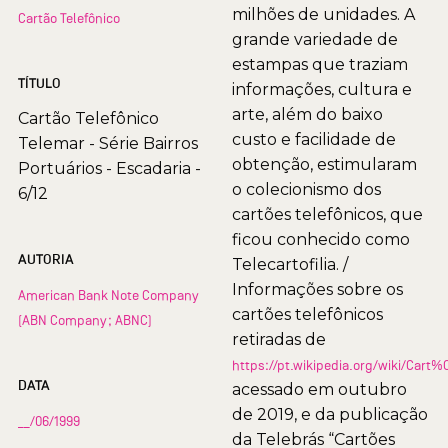
milhões de unidades. A
Cartão Telefônico
grande variedade de
estampas que traziam
TÍTULO
informações, cultura e
arte, além do baixo
Cartão Telefônico
custo e facilidade de
Telemar - Série Bairros
obtenção, estimularam
Portuários - Escadaria -
o colecionismo dos
6/12
cartões telefônicos, que
ficou conhecido como
AUTORIA
Telecartofilia. /
Informações sobre os
American Bank Note Company
cartões telefônicos
(ABN Company; ABNC)
retiradas de
https://pt.wikipedia.org/wiki/Car
DATA
acessado em outubro
de 2019, e da publicação
__/06/1999
da Telebrás “Cartões