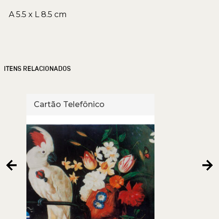
A 5.5 x L 8.5 cm
ITENS RELACIONADOS
Cartão Telefônico
Cart