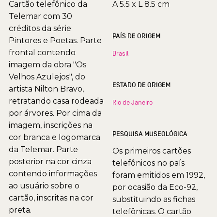
Cartão telefônico da
A 5.5 x L 8.5 cm
Telemar com 30
créditos da série
PAÍS DE ORIGEM
Pintores e Poetas. Parte
frontal contendo
Brasil
imagem da obra "Os
Velhos Azulejos", do
ESTADO DE ORIGEM
artista Nilton Bravo,
retratando casa rodeada
Rio de Janeiro
por árvores. Por cima da
imagem, inscrições na
PESQUISA MUSEOLÓGICA
cor branca e logomarca
da Telemar. Parte
Os primeiros cartões
posterior na cor cinza
telefônicos no país
contendo informações
foram emitidos em 1992,
ao usuário sobre o
por ocasião da Eco-92,
cartão, inscritas na cor
substituindo as fichas
preta.
telefônicas. O cartão