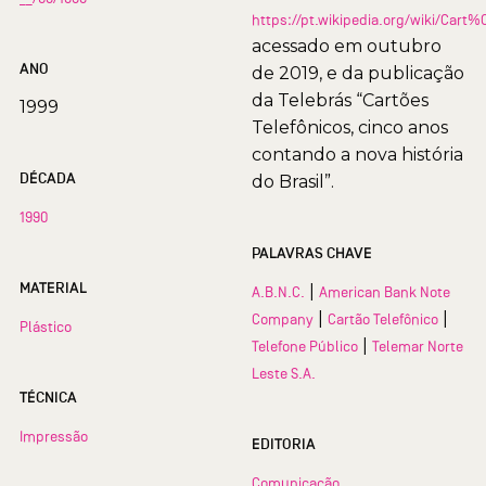
https://pt.wikipedia.org/wiki/Car
acessado em outubro
ANO
de 2019, e da publicação
da Telebrás “Cartões
1999
Telefônicos, cinco anos
contando a nova história
DÉCADA
do Brasil”.
1990
PALAVRAS CHAVE
MATERIAL
|
A.B.N.C.
American Bank Note
|
|
Company
Cartão Telefônico
Plástico
|
Telefone Público
Telemar Norte
Leste S.A.
TÉCNICA
Impressão
EDITORIA
Comunicação