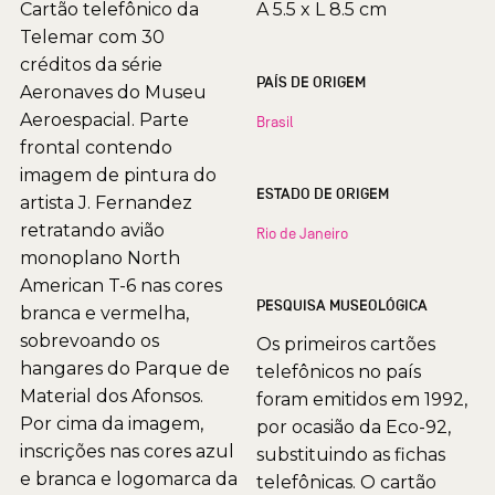
Cartão telefônico da
A 5.5 x L 8.5 cm
Telemar com 30
créditos da série
PAÍS DE ORIGEM
Aeronaves do Museu
Aeroespacial. Parte
Brasil
frontal contendo
imagem de pintura do
ESTADO DE ORIGEM
artista J. Fernandez
retratando avião
Rio de Janeiro
monoplano North
American T-6 nas cores
PESQUISA MUSEOLÓGICA
branca e vermelha,
sobrevoando os
Os primeiros cartões
hangares do Parque de
telefônicos no país
Material dos Afonsos.
foram emitidos em 1992,
Por cima da imagem,
por ocasião da Eco-92,
inscrições nas cores azul
substituindo as fichas
e branca e logomarca da
telefônicas. O cartão