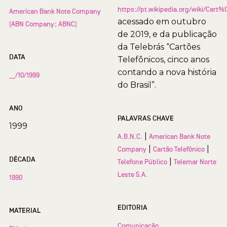
https://pt.wikipedia.org/wiki/Car
American Bank Note Company
acessado em outubro
(ABN Company; ABNC)
de 2019, e da publicação
da Telebrás “Cartões
DATA
Telefônicos, cinco anos
contando a nova história
__/10/1999
do Brasil”.
ANO
PALAVRAS CHAVE
1999
|
A.B.N.C.
American Bank Note
|
|
Company
Cartão Telefônico
DÉCADA
|
Telefone Público
Telemar Norte
Leste S.A.
1990
EDITORIA
MATERIAL
Comunicação