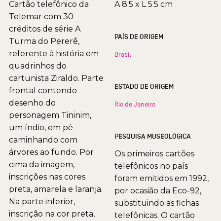
Cartão telefônico da
A 8.5 x L 5.5 cm
Telemar com 30
créditos de série A
PAÍS DE ORIGEM
Turma do Pererê,
referente à história em
Brasil
quadrinhos do
cartunista Ziraldo. Parte
ESTADO DE ORIGEM
frontal contendo
desenho do
Rio de Janeiro
personagem Tininim,
um índio, em pé
PESQUISA MUSEOLÓGICA
caminhando com
árvores ao fundo. Por
Os primeiros cartões
cima da imagem,
telefônicos no país
inscrições nas cores
foram emitidos em 1992,
preta, amarela e laranja.
por ocasião da Eco-92,
Na parte inferior,
substituindo as fichas
inscrição na cor preta,
telefônicas. O cartão