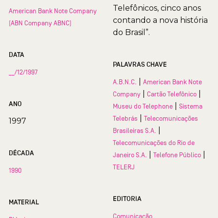
Telefônicos, cinco anos
American Bank Note Company
contando a nova história
(ABN Company ABNC)
do Brasil”.
DATA
PALAVRAS CHAVE
__/12/1997
|
A.B.N.C.
American Bank Note
|
|
Company
Cartão Telefônico
ANO
|
Museu do Telephone
Sistema
|
Telebrás
Telecomunicações
1997
|
Brasileiras S.A.
Telecomunicações do Rio de
DÉCADA
|
|
Janeiro S.A.
Telefone Público
TELERJ
1990
EDITORIA
MATERIAL
Comunicação