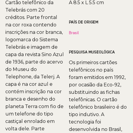
Cartão telefônico da
A 8.5 x L 5.5 cm
Telebrás com 20
créditos. Parte frontal
PAÍS DE ORIGEM
na cor roxa contendo
inscrições na cor branca,
Brasil
logomarca do Sistema
Telebrás e imagem de
PESQUISA MUSEOLÓGICA
capa da revista Sino Azul
de 1936, parte do acervo
Os primeiros cartões
do Museu do
telefônicos no país
Telephone, da Telerj. A
foram emitidos em 1992,
capa é na cor azul e
por ocasião da Eco-92,
contém inscrição na cor
substituindo as fichas
branca e desenho do
telefônicas. O cartão
planeta Terra com fio de
telefônico brasileiro é do
um telefone do tipo
tipo indutivo. A
castiçal enrolado em
tecnologia foi
volta dele. Parte
desenvolvida no Brasil,