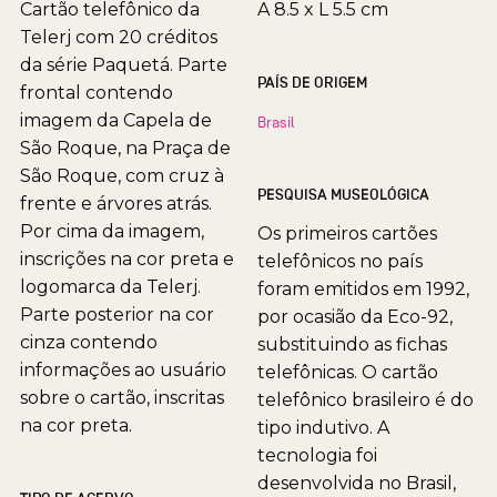
Cartão telefônico da
A 8.5 x L 5.5 cm
Telerj com 20 créditos
da série Paquetá. Parte
PAÍS DE ORIGEM
frontal contendo
imagem da Capela de
Brasil
São Roque, na Praça de
São Roque, com cruz à
PESQUISA MUSEOLÓGICA
frente e árvores atrás.
Por cima da imagem,
Os primeiros cartões
inscrições na cor preta e
telefônicos no país
logomarca da Telerj.
foram emitidos em 1992,
Parte posterior na cor
por ocasião da Eco-92,
cinza contendo
substituindo as fichas
informações ao usuário
telefônicas. O cartão
sobre o cartão, inscritas
telefônico brasileiro é do
na cor preta.
tipo indutivo. A
tecnologia foi
desenvolvida no Brasil,