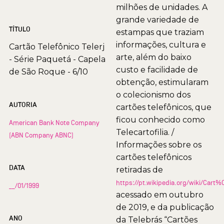
milhões de unidades. A
grande variedade de
TÍTULO
estampas que traziam
informações, cultura e
Cartão Telefônico Telerj
arte, além do baixo
- Série Paquetá - Capela
custo e facilidade de
de São Roque - 6/10
obtenção, estimularam
o colecionismo dos
AUTORIA
cartões telefônicos, que
ficou conhecido como
American Bank Note Company
Telecartofilia. /
(ABN Company ABNC)
Informações sobre os
cartões telefônicos
DATA
retiradas de
https://pt.wikipedia.org/wiki/Car
__/01/1999
acessado em outubro
de 2019, e da publicação
ANO
da Telebrás “Cartões