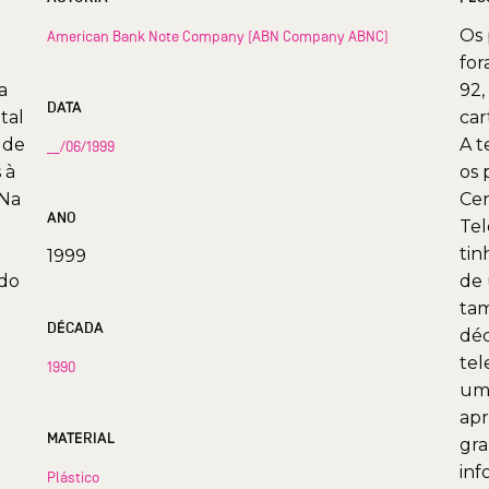
Os 
American Bank Note Company (ABN Company ABNC)
for
a
92,
DATA
tal
car
 de
A t
__/06/1999
 à
os 
 Na
Cen
ANO
Tel
tin
1999
ndo
de 
tam
DÉCADA
déc
tel
1990
uma
apr
MATERIAL
gra
inf
Plástico