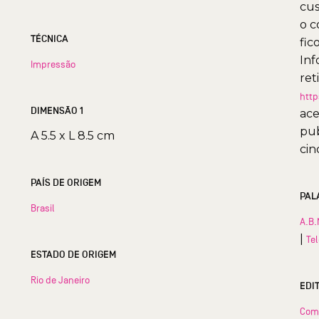
cus
o c
TÉCNICA
fic
Inf
Impressão
ret
http
DIMENSÃO 1
ace
pub
A 5.5 x L 8.5 cm
cin
PAÍS DE ORIGEM
PAL
Brasil
A.B.
|
Te
ESTADO DE ORIGEM
Rio de Janeiro
EDI
Com