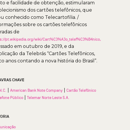
to e facilidade de obtenção, estimularam
olecionismo dos cartões telefônicos, que
ou conhecido como Telecartofilia. /
ormações sobre os cartões telefônicos
iradas de
s://pt.wikipedia.org/wiki/Cart%C3%A3o_telef%C3%B4nico,
ssado em outubro de 2019, e da
licação da Telebrás “Cartões Telefônicos,
co anos contando a nova história do Brasil”.
AVRAS CHAVE
|
|
N.C.
American Bank Note Company
Cartão Telefônico
|
lefone Público
Telemar Norte Leste S.A.
TORIA
unicação