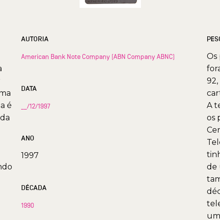
AUTORIA
PES
Os 
American Bank Note Company (ABN Company ABNC)
a
for
r
92,
DATA
ema
car
ia é
A t
__/12/1997
 da
os 
Cen
ANO
Tel
tin
1997
endo
de 
tam
DÉCADA
déc
tel
1990
uma