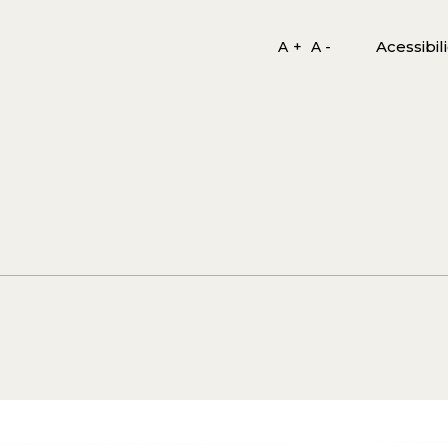
Acessibil
A +
A -