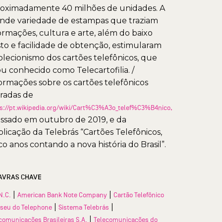
oximadamente 40 milhões de unidades. A
nde variedade de estampas que traziam
ormações, cultura e arte, além do baixo
to e facilidade de obtenção, estimularam
olecionismo dos cartões telefônicos, que
ou conhecido como Telecartofilia. /
ormações sobre os cartões telefônicos
iradas de
s://pt.wikipedia.org/wiki/Cart%C3%A3o_telef%C3%B4nico,
ssado em outubro de 2019, e da
licação da Telebrás “Cartões Telefônicos,
co anos contando a nova história do Brasil”.
AVRAS CHAVE
|
|
N.C.
American Bank Note Company
Cartão Telefônico
|
|
seu do Telephone
Sistema Telebrás
|
comunicações Brasileiras S.A.
Telecomunicações do