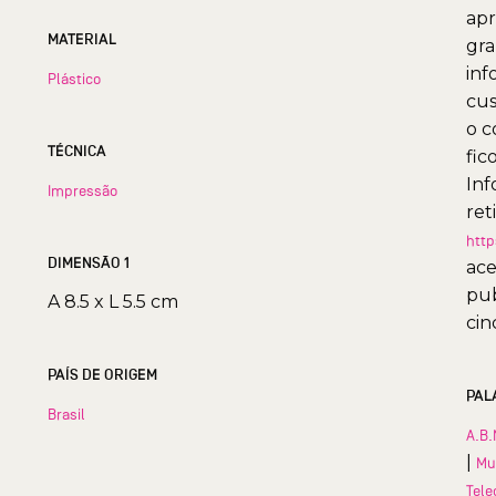
apr
MATERIAL
gra
inf
Plástico
cus
o c
TÉCNICA
fic
Inf
Impressão
ret
http
DIMENSÃO 1
ace
pub
A 8.5 x L 5.5 cm
cin
PAÍS DE ORIGEM
PAL
Brasil
A.B.
|
Mu
Tele