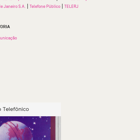
|
|
de Janeiro S.A.
Telefone Público
TELERJ
TORIA
unicação
 Telefônico
Cartão Telefônico