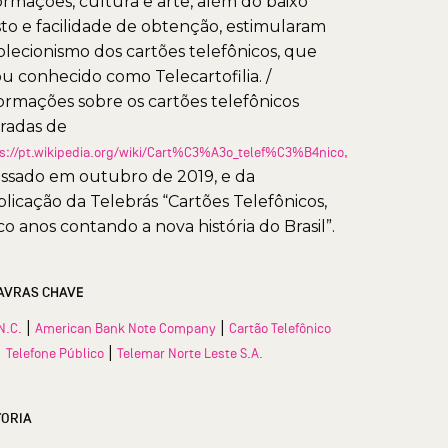
ormações, cultura e arte, além do baixo
to e facilidade de obtenção, estimularam
olecionismo dos cartões telefônicos, que
ou conhecido como Telecartofilia. /
ormações sobre os cartões telefônicos
iradas de
s://pt.wikipedia.org/wiki/Cart%C3%A3o_telef%C3%B4nico,
ssado em outubro de 2019, e da
licação da Telebrás “Cartões Telefônicos,
co anos contando a nova história do Brasil”.
AVRAS CHAVE
|
|
N.C.
American Bank Note Company
Cartão Telefônico
|
|
Telefone Público
Telemar Norte Leste S.A.
TORIA