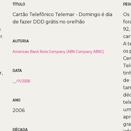
TÍTULO
PES
Cartão Telefônico Telemar - Domingo é dia
Os 
de fazer DDD grátis no orelhão
for
m
92,
r.
car
AUTORIA
A t
os 
American Bank Note Company (ABN Company ABNC)
Cen
Tel
DATA
r,
tin
de 
__/11/2006
tam
déc
ANO
tel
uma
2006
apr
gra
DÉCADA