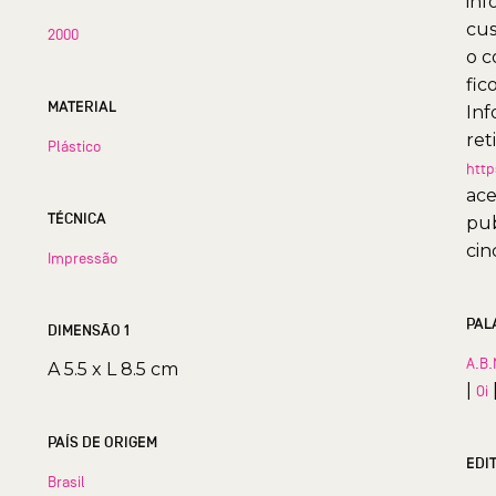
inf
cus
2000
o c
fic
MATERIAL
Inf
ret
Plástico
http
ace
TÉCNICA
pub
cin
Impressão
PAL
DIMENSÃO 1
A.B.
A 5.5 x L 8.5 cm
|
Oi
PAÍS DE ORIGEM
EDI
Brasil