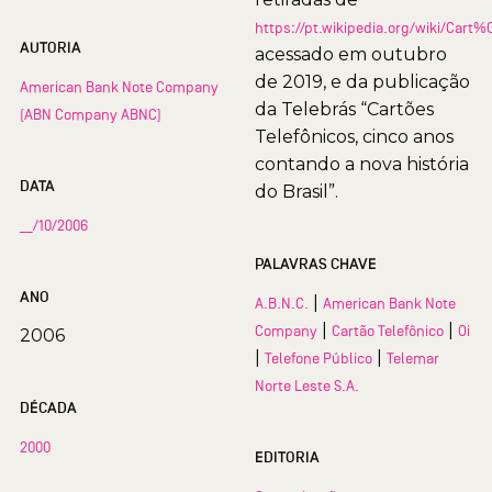
https://pt.wikipedia.org/wiki/Car
AUTORIA
acessado em outubro
de 2019, e da publicação
American Bank Note Company
da Telebrás “Cartões
(ABN Company ABNC)
Telefônicos, cinco anos
contando a nova história
DATA
do Brasil”.
__/10/2006
PALAVRAS CHAVE
ANO
|
A.B.N.C.
American Bank Note
|
|
Company
Cartão Telefônico
Oi
2006
|
|
Telefone Público
Telemar
Norte Leste S.A.
DÉCADA
2000
EDITORIA