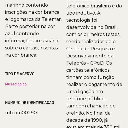
marinho contendo
telefônico brasileiro é do
inscrições na cor branca
tipo indutivo. A
e logomarca da Telemar.
tecnologia foi
Parte posterior na cor
desenvolvida no Brasil,
azul contendo
com os primeiros testes
informações ao usuário
sendo realizados pelo
sobre o cartão, inscritas
Centro de Pesquisa e
na cor branca.
Desenvolvimento da
Telebrás – CPqD. Os
cartões telefônicos
TIPO DE ACERVO
tinham como função
Museológico
realizar o pagamento de
uma ligação em
telefone público,
NÚMERO DE IDENTIFICAÇÃO
também chamado de
mtcom002901
orelhão. No final da
década de 1990, já
existiam mais de 350 mil