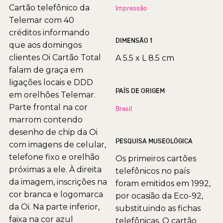
Cartão telefônico da
Impressão
Telemar com 40
créditos informando
DIMENSÃO 1
que aos domingos
clientes Oi Cartão Total
A 5.5 x L 8.5 cm
falam de graça em
ligações locais e DDD
PAÍS DE ORIGEM
em orelhões Telemar.
Parte frontal na cor
Brasil
marrom contendo
desenho de chip da Oi
PESQUISA MUSEOLÓGICA
com imagens de celular,
telefone fixo e orelhão
Os primeiros cartões
próximas a ele. À direita
telefônicos no país
da imagem, inscrições na
foram emitidos em 1992,
cor branca e logomarca
por ocasião da Eco-92,
da Oi. Na parte inferior,
substituindo as fichas
faixa na cor azul
telefônicas. O cartão