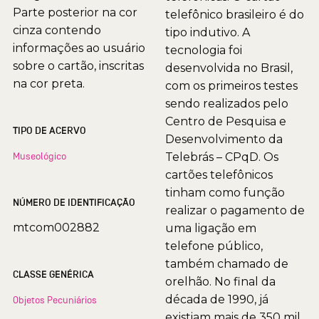
Parte posterior na cor
telefônico brasileiro é do
cinza contendo
tipo indutivo. A
informações ao usuário
tecnologia foi
sobre o cartão, inscritas
desenvolvida no Brasil,
na cor preta.
com os primeiros testes
sendo realizados pelo
Centro de Pesquisa e
TIPO DE ACERVO
Desenvolvimento da
Museológico
Telebrás – CPqD. Os
cartões telefônicos
tinham como função
NÚMERO DE IDENTIFICAÇÃO
realizar o pagamento de
mtcom002882
uma ligação em
telefone público,
também chamado de
CLASSE GENÉRICA
orelhão. No final da
década de 1990, já
Objetos Pecuniários
existiam mais de 350 mil