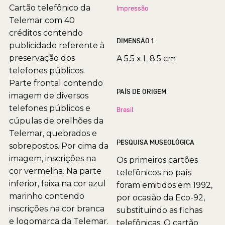
Cartão telefônico da
Impressão
Telemar com 40
créditos contendo
DIMENSÃO 1
publicidade referente à
preservação dos
A 5.5 x L 8.5 cm
telefones públicos.
Parte frontal contendo
PAÍS DE ORIGEM
imagem de diversos
telefones públicos e
Brasil
cúpulas de orelhões da
Telemar, quebrados e
PESQUISA MUSEOLÓGICA
sobrepostos. Por cima da
imagem, inscrições na
Os primeiros cartões
cor vermelha. Na parte
telefônicos no país
inferior, faixa na cor azul
foram emitidos em 1992,
marinho contendo
por ocasião da Eco-92,
inscrições na cor branca
substituindo as fichas
e logomarca da Telemar.
telefônicas. O cartão