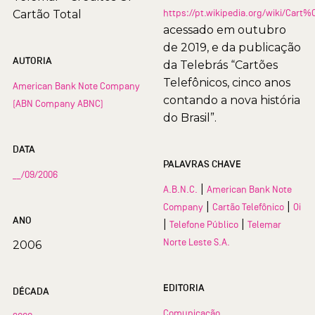
https://pt.wikipedia.org/wiki/Car
Cartão Total
acessado em outubro
de 2019, e da publicação
AUTORIA
da Telebrás “Cartões
Telefônicos, cinco anos
American Bank Note Company
contando a nova história
(ABN Company ABNC)
do Brasil”.
DATA
PALAVRAS CHAVE
__/09/2006
|
A.B.N.C.
American Bank Note
|
|
Company
Cartão Telefônico
Oi
ANO
|
|
Telefone Público
Telemar
Norte Leste S.A.
2006
EDITORIA
DÉCADA
Comunicação