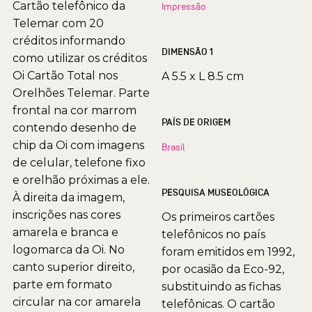
Cartão telefônico da
Impressão
Telemar com 20
créditos informando
DIMENSÃO 1
como utilizar os créditos
Oi Cartão Total nos
A 5.5 x L 8.5 cm
Orelhões Telemar. Parte
frontal na cor marrom
PAÍS DE ORIGEM
contendo desenho de
chip da Oi com imagens
Brasil
de celular, telefone fixo
e orelhão próximas a ele.
PESQUISA MUSEOLÓGICA
À direita da imagem,
inscrições nas cores
Os primeiros cartões
amarela e branca e
telefônicos no país
logomarca da Oi. No
foram emitidos em 1992,
canto superior direito,
por ocasião da Eco-92,
parte em formato
substituindo as fichas
circular na cor amarela
telefônicas. O cartão