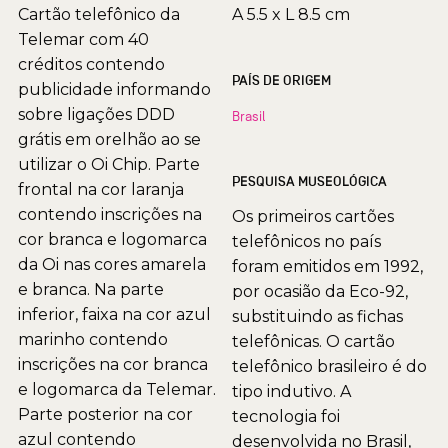
Cartão telefônico da
A 5.5 x L 8.5 cm
Telemar com 40
créditos contendo
PAÍS DE ORIGEM
publicidade informando
sobre ligações DDD
Brasil
grátis em orelhão ao se
utilizar o Oi Chip. Parte
PESQUISA MUSEOLÓGICA
frontal na cor laranja
contendo inscrições na
Os primeiros cartões
cor branca e logomarca
telefônicos no país
da Oi nas cores amarela
foram emitidos em 1992,
e branca. Na parte
por ocasião da Eco-92,
inferior, faixa na cor azul
substituindo as fichas
marinho contendo
telefônicas. O cartão
inscrições na cor branca
telefônico brasileiro é do
e logomarca da Telemar.
tipo indutivo. A
Parte posterior na cor
tecnologia foi
azul contendo
desenvolvida no Brasil,