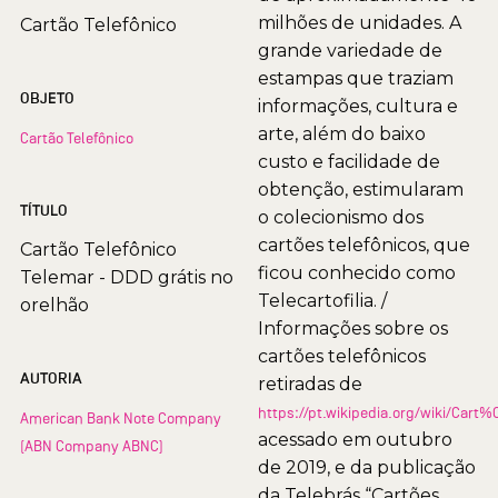
milhões de unidades. A
Cartão Telefônico
grande variedade de
estampas que traziam
OBJETO
informações, cultura e
arte, além do baixo
Cartão Telefônico
custo e facilidade de
obtenção, estimularam
TÍTULO
o colecionismo dos
cartões telefônicos, que
Cartão Telefônico
ficou conhecido como
Telemar - DDD grátis no
Telecartofilia. /
orelhão
Informações sobre os
cartões telefônicos
AUTORIA
retiradas de
https://pt.wikipedia.org/wiki/Car
American Bank Note Company
acessado em outubro
(ABN Company ABNC)
de 2019, e da publicação
da Telebrás “Cartões