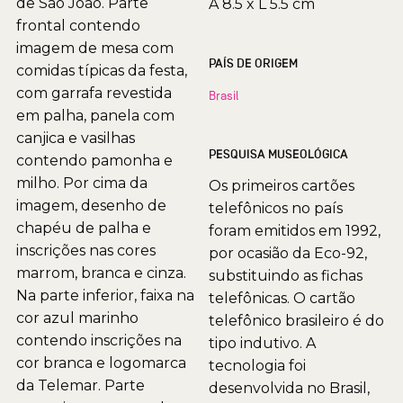
de São João. Parte
A 8.5 x L 5.5 cm
frontal contendo
imagem de mesa com
PAÍS DE ORIGEM
comidas típicas da festa,
com garrafa revestida
Brasil
em palha, panela com
canjica e vasilhas
PESQUISA MUSEOLÓGICA
contendo pamonha e
milho. Por cima da
Os primeiros cartões
imagem, desenho de
telefônicos no país
chapéu de palha e
foram emitidos em 1992,
inscrições nas cores
por ocasião da Eco-92,
marrom, branca e cinza.
substituindo as fichas
Na parte inferior, faixa na
telefônicas. O cartão
cor azul marinho
telefônico brasileiro é do
contendo inscrições na
tipo indutivo. A
cor branca e logomarca
tecnologia foi
da Telemar. Parte
desenvolvida no Brasil,