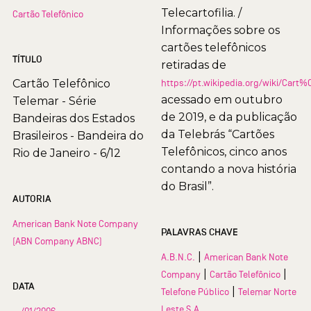
Telecartofilia. /
Cartão Telefônico
Informações sobre os
cartões telefônicos
TÍTULO
retiradas de
Cartão Telefônico
https://pt.wikipedia.org/wiki/Car
acessado em outubro
Telemar - Série
de 2019, e da publicação
Bandeiras dos Estados
da Telebrás “Cartões
Brasileiros - Bandeira do
Telefônicos, cinco anos
Rio de Janeiro - 6/12
contando a nova história
do Brasil”.
AUTORIA
American Bank Note Company
PALAVRAS CHAVE
(ABN Company ABNC)
|
A.B.N.C.
American Bank Note
|
|
Company
Cartão Telefônico
DATA
|
Telefone Público
Telemar Norte
Leste S.A.
__/01/2006