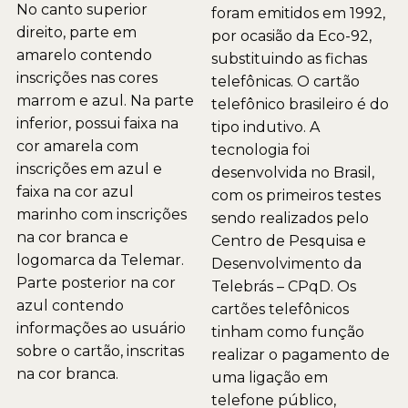
No canto superior
foram emitidos em 1992,
direito, parte em
por ocasião da Eco-92,
amarelo contendo
substituindo as fichas
inscrições nas cores
telefônicas. O cartão
marrom e azul. Na parte
telefônico brasileiro é do
inferior, possui faixa na
tipo indutivo. A
cor amarela com
tecnologia foi
inscrições em azul e
desenvolvida no Brasil,
faixa na cor azul
com os primeiros testes
marinho com inscrições
sendo realizados pelo
na cor branca e
Centro de Pesquisa e
logomarca da Telemar.
Desenvolvimento da
Parte posterior na cor
Telebrás – CPqD. Os
azul contendo
cartões telefônicos
informações ao usuário
tinham como função
sobre o cartão, inscritas
realizar o pagamento de
na cor branca.
uma ligação em
telefone público,